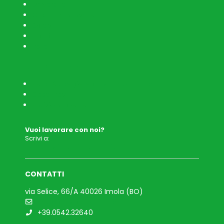
Università
Clust-ER Innovate
OiLab
Bandi
Rete
LAVORA CON NOI
Perché scegliere Imola Informatica
Cosa trovi
Posizioni aperte
Vuoi lavorare con noi?
Scrivi a:
recruit@imolainformatica.it
CONTATTI
via Selice, 66/A 40026 Imola (BO)
info@imolainformatica.it
+39.0542.32640