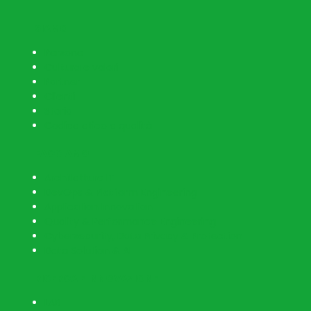
SIAMO
Persone
Cultura e valori
Partner
Clienti
Storia
Codice etico e qualità
FACCIAMO
Architetture IT
DevOps & Platform Engineering
Application Innovation
Quality & Performance Engineering
Cybersecurity, Data Privacy & Protection
Data Solution & AI
RICERCA E INNOVAZIONE
LAB