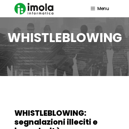
Vai
al
Menu
contenuto
WHISTLEBLOWING
WHISTLEBLOWING:
segnalazioni illeciti e