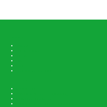
SIAMO
Persone
Cultura e valori
Partner
Clienti
Storia
Codice etico e qualità
FACCIAMO
Architetture IT
DevOps & Platform Engineering
Application Innovation
Quality & Performance Engineering