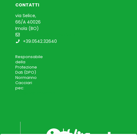
CONTATTI
via Selice,
66/A 40026
Imola (BO)
info@imolainformatica.it
+39.0542.32640
Responsabile
della
Protezione
Dati (DPO)
Normanno
Cacciari
pec:
dpo@pec.imolinfo.it