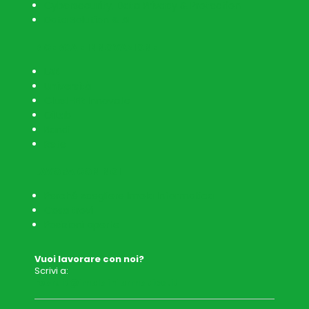
Cybersecurity, Data Privacy & Protection
Data Solution & AI
RICERCA E INNOVAZIONE
LAB
Università
Clust-ER Innovate
OiLab
Bandi
Rete
LAVORA CON NOI
Perché scegliere Imola Informatica
Cosa trovi
Posizioni aperte
Vuoi lavorare con noi?
Scrivi a:
recruit@imolainformatica.it