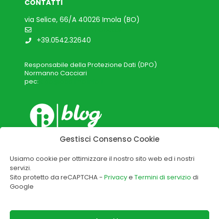
CONTATTI
via Selice, 66/A 40026 Imola (BO)
info@imolainformatica.it
+39.0542.32640
Responsabile della Protezione Dati (DPO)
Normanno Cacciari
pec:
dpo@pec.imolinfo.it
Gestisci Consenso Cookie
Usiamo cookie per ottimizzare il nostro sito web ed i nostri
servizi.
Sito protetto da reCAPTCHA -
Privacy
e
Termini di servizio
di
Sistema di Gestione certificato a
Google
fronte delle norme
ISO 9001:2015 certificato n.1933
ISO/IEC 27001:2022 certificato n.3918
Organismo accreditato
da ACCREDIA