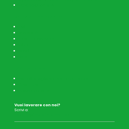
Data Solution & AI
RICERCA E INNOVAZIONE
LAB
Università
Clust-ER Innovate
OiLab
Bandi
Rete
LAVORA CON NOI
Perché scegliere Imola Informatica
Cosa trovi
Posizioni aperte
Vuoi lavorare con noi?
Scrivi a:
recruit@imolainformatica.it