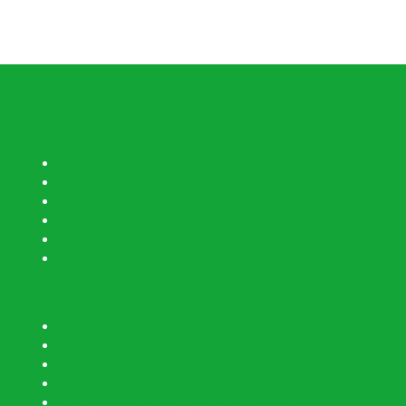
SIAMO
Persone
Cultura e valori
Partner
Clienti
Storia
Codice etico e qualità
FACCIAMO
Architetture IT
DevOps & Platform Engineering
Application Innovation
Quality & Performance Engineering
Cybersecurity, Data Privacy & Protection